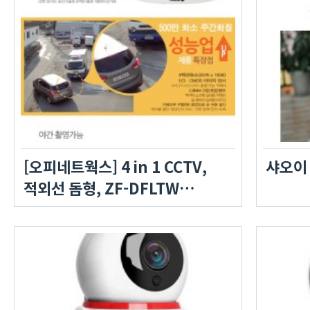
[오피네트웍스] 4 in 1 CCTV,
샤오이 
적외선 돔형, ZF-DFLTW
[500만화소]
[고정렌즈-2.8mm/LED24개]