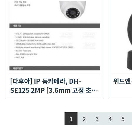
[다후아] IP 돔카메라, DH-
위드앤올
SE125 2MP [3.6mm 고정 초점
렌즈]
1
2
3
4
5