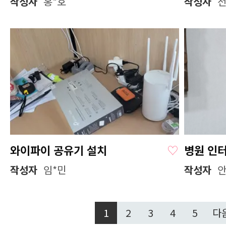
작성자
홍*호
작성자
전
와이파이 공유기 설치
♡
작성자
임*민
작성자
안
1
2
3
4
5
다